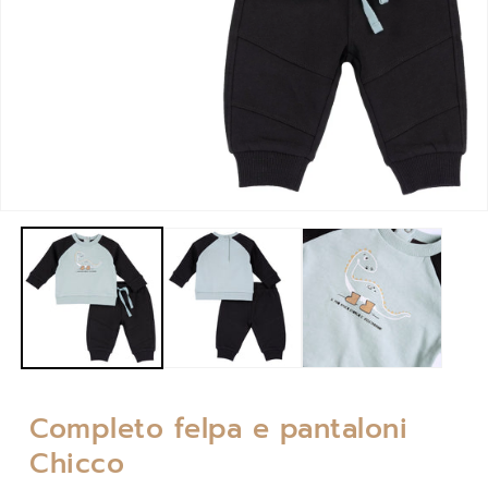
Apri
contenuti
multimediali
1
in
finestra
modale
Completo felpa e pantaloni
Chicco