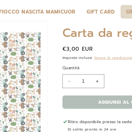
 FIOCCO NASCITA MAMICUOR
GIFT CARD
O
Carta da re
Prezzo
€3,00 EUR
di
Imposte incluse.
Spese di spedizion
listino
Quantità
Diminuisci
Aumenta
quantità
quantità
per
per
AGGIUNGI AL
Carta
Carta
da
da
regalo
regalo
fattoria
fattoria
Ritiro disponibile presso la sed
Di solito pronto in 24 ore