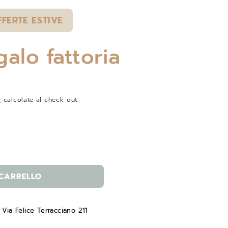
FFERTE ESTIVE
galo fattoria
e
calcolate al check-out.
 CARRELLO
e
Via Felice Terracciano 211