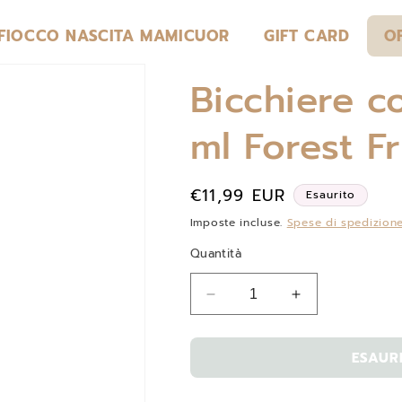
 FIOCCO NASCITA MAMICUOR
GIFT CARD
O
Bicchiere c
ml Forest F
Prezzo
€11,99 EUR
Esaurito
di
Imposte incluse.
Spese di spedizion
listino
Quantità
Diminuisci
Aumenta
quantità
quantità
per
per
ESAUR
Bicchiere
Bicchiere
con
con
cannuccia
cannuccia