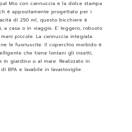
epal Mio con cannuccia e la dolce stampa
utch è appositamente progettato per i
pacità di 250 ml, questo bicchiere è
i, a casa o in viaggio. E' leggero, robusto
mani piccole. La cannuccia integrata
iene le fuoriuscite. Il coperchio morbido è
lligente che tiene lontani gli insetti,
e in giardino o al mare. Realizzato in
di BPA e lavabile in lavastoviglie.