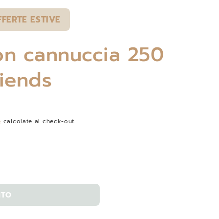
FFERTE ESTIVE
on cannuccia 250
riends
e
calcolate al check-out.
ITO