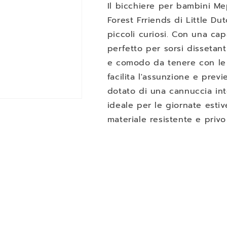
Il bicchiere per bambini M
250
250
ml
ml
Forest Frriends di Little D
Forest
Forest
piccoli curiosi. Con una ca
Friends
Friends
perfetto per sorsi dissetant
e comodo da tenere con le 
facilita l'assunzione e prev
dotato di una cannuccia inte
ideale per le giornate estiv
materiale resistente e privo 