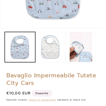
Apri
contenuti
multimediali
1
in
finestra
modale
Bavaglio Impermeabile Tutete
City Cars
Prezzo
€10,00 EUR
Esaurito
di
Imposte incluse.
Spese di spedizione
calcolate al check-out.
listino