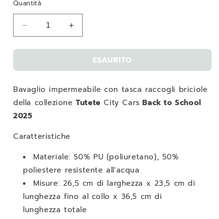
Quantità
Diminuisci
Aumenta
quantità
quantità
per
per
ESAURITO
Bavaglio
Bavaglio
Impermeabile
Impermeabile
Tutete
Tutete
Bavaglio impermeabile con tasca raccogli briciole
City
City
Cars
Cars
della collezione
Tutete
City Cars
Back to School
2025
Caratteristiche
Materiale: 50% PU (poliuretano), 50%
poliestere resistente all'acqua
Misure: 26,5 cm di larghezza x 23,5 cm di
lunghezza fino al collo x 36,5 cm di
lunghezza totale