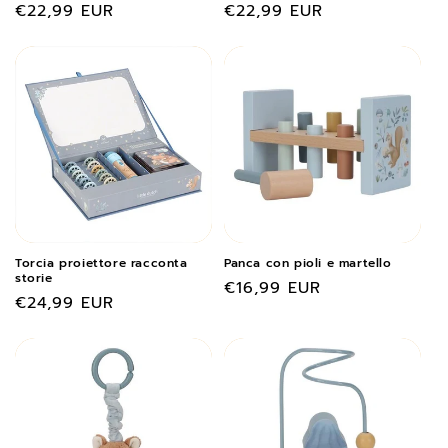
Prezzo
€22,99 EUR
Prezzo
€22,99 EUR
di
di
listino
listino
Torcia proiettore racconta
Panca con pioli e martello
storie
Prezzo
€16,99 EUR
Prezzo
€24,99 EUR
di
di
listino
listino