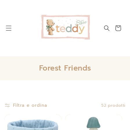
VAI
DIRETTAMENTE
AI CONTENUTI
Carrello
C
Forest Friends
o
l
l
e
Filtra e ordina
52 prodotti
z
i