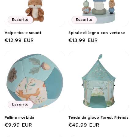
Esaurito
Esaurito
Volpe tira e scuoti
Spirale di legno con ventose
Prezzo
€12,99 EUR
Prezzo
€13,99 EUR
di
di
listino
listino
Esaurito
Pallina morbida
Tenda da gioco Forest Friends
Prezzo
€9,99 EUR
Prezzo
€49,99 EUR
di
di