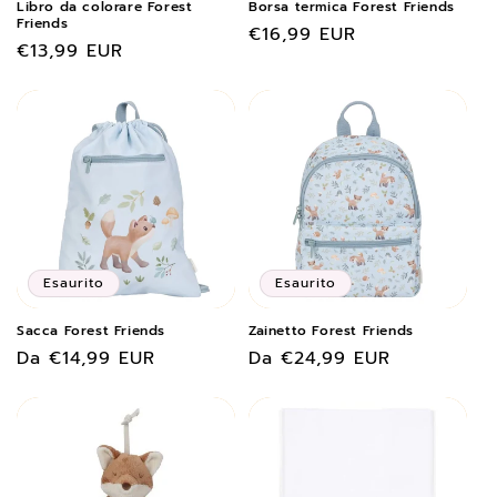
Libro da colorare Forest
Borsa termica Forest Friends
Friends
Prezzo
€16,99 EUR
Prezzo
€13,99 EUR
di
di
listino
listino
Esaurito
Esaurito
Sacca Forest Friends
Zainetto Forest Friends
Prezzo
Da €14,99 EUR
Prezzo
Da €24,99 EUR
di
di
listino
listino