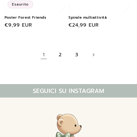
Esaurito
Poster Forest Friends
Spirale multiattività
Prezzo
€9,99 EUR
Prezzo
€24,99 EUR
di
di
listino
listino
2
3
1
SEGUICI SU INSTAGRAM