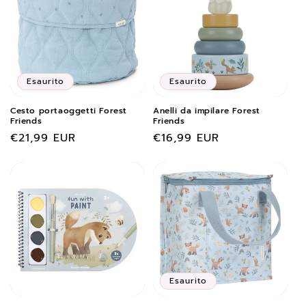
o
n
e
:
Esaurito
Esaurito
Cesto portaoggetti Forest
Anelli da impilare Forest
Friends
Friends
Prezzo
€21,99 EUR
Prezzo
€16,99 EUR
di
di
listino
listino
Esaurito