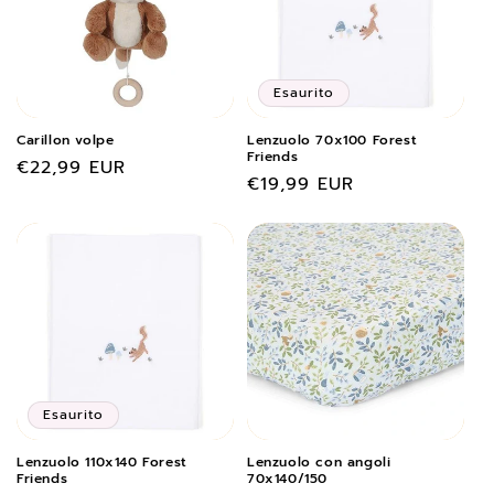
Esaurito
Carillon volpe
Lenzuolo 70x100 Forest
Friends
Prezzo
€22,99 EUR
Prezzo
€19,99 EUR
di
di
listino
listino
Esaurito
Lenzuolo 110x140 Forest
Lenzuolo con angoli
Friends
70x140/150