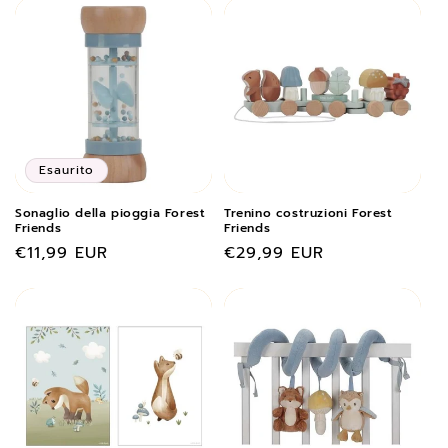
listino
listino
Esaurito
Sonaglio della pioggia Forest
Trenino costruzioni Forest
Friends
Friends
Prezzo
€11,99 EUR
Prezzo
€29,99 EUR
di
di
listino
listino